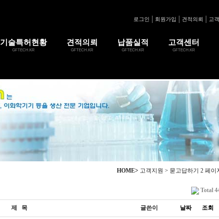
로그인
회원가입
견적의뢰
고
기술특허현황
견적의뢰
납품실적
고객센터
GFTECH.KR
GFTECH.KR
GFTECH.KR
GFTECH.KR
HOME>
고객지원 > 묻고답하기 2 페이
Total 4
제 목
글쓴이
날짜
조회