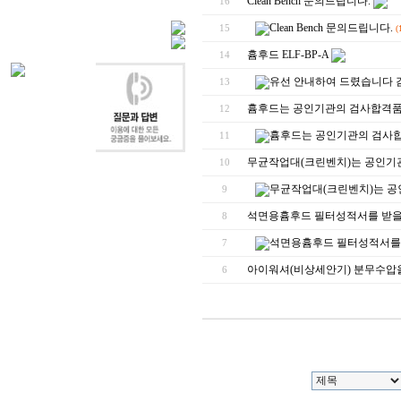
Clean Bench 문의드립니다.
16
Clean Bench 문의드립니다.
15
(
흄후드 ELF-BP-A
14
유선 안내하여 드렸습니다 
13
흄후드는 공인기관의 검사합격품
12
흄후드는 공인기관의 검사
11
무균작업대(크린벤치)는 공인기
10
무균작업대(크린벤치)는 공
9
석면용흄후드 필터성적서를 받을
8
석면용흄후드 필터성적서를 
7
아이워셔(비상세안기) 분무수압
6