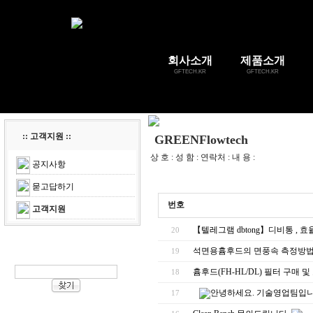
회사소개
제품소개
GFTECH.KR
GFTECH.KR
:: 고객지원 ::
GREENFlowtech
상 호 : 성 함 : 연락처 : 내 용 :
공지사항
묻고답하기
번호
고객지원
【텔레그램 dbtong】디비통 ,
20
석면용흄후드의 면풍속 측정방
19
흄후드(FH-HL/DL) 필터 구매 
18
안녕하세요. 기술영업팀입니
17