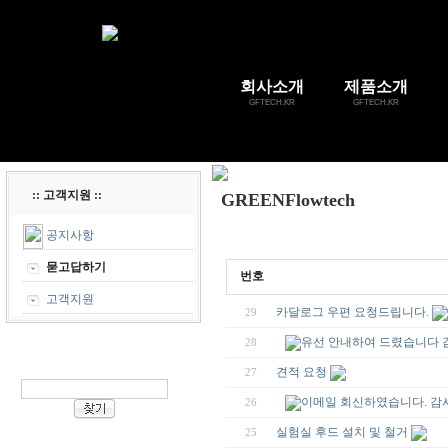
회사소개
제품소개
GFTECH.KR
GFTECH.KR
:: 고객지원 ::
GREENFlowtech
공지사항
묻고답하기
번호
고객지원
카달로그 우편 요청드립니다.
29
유선 안내하여 드렸습니다 
28
견적 요청
27
이메일 회신하였습니다. 감
26
실험실 후드 설치 및 철거
25