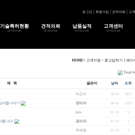
로그인
회원가입
견적의뢰
고
기술특허현황
견적의뢰
납품실적
고객센터
GFTECH.KR
GFTECH.KR
GFTECH.KR
GFTECH.KR
HOME>
고객지원 > 묻고답하기 2 페이
Total 4
제 목
글쓴이
날짜
조회
마근수
08-24
5857
감사합니다^^
관리자
08-28
5267
june
07-18
5
사합니다.
관리자
07-19
1
주세정
07-10
3