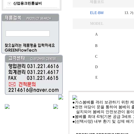
제품코드
산업용
크
린
룸
설비
ELE-BM
13.
MODEL
A
B
C
D
E
●가스봄베를 격리 보관하기 위한 
●
전면 여닫이 문을 통하여 봄베의 
설치되어 봄베의 안전보관이 용이
●봄베를 최대 4개(기본 공급 3세트
●(선택사양) 내부 환기 및 강제 배