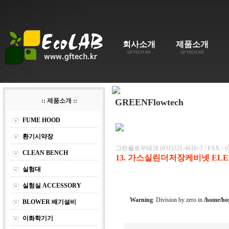
회사소개
제품소개
GFTECH.KR
GFTECH.KR
:: 제품소개 ::
GREENFlowtech
FUME HOOD
환기시약장
그린플로우테크
(
031)221-4616~7
/ FAX : (
CLEAN BENCH
13. 가스실린더저장케비넷 ELE
실험대
실험실 ACCESSORY
Warning
: Division by zero in
/home/ho
BLOWER 배기설비
이화학기기