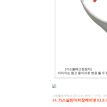
[가스봄베고정장치]
이미지는 참고 용이므로 변경 될 수 
그린플로우테크
(
031)221-4616~7
/ FAX : (0
13. 가스실린더저장케비넷 ELE-